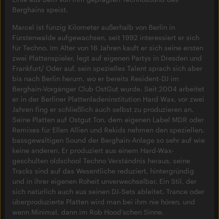
Berghains speist.
Marcel ist fünzig Kilometer außerhalb von Berlin in
Fürstenwalde aufgewachsen, seit 1992 interessiert er sich
für Techno. Im Alter von 16 Jahren kauft er sich seine ersten
zwei Plattenspieler, legt auf eigenen Partys in Dresden und
Frankfurt/ Oder auf, sein spezielles Talent sprach sich aber
bis nach Berlin herum, wo er bereits Resident-DJ im
Berghain-Vorgänger Club OstGut wurde. Seit 2004 arbeitet
er in der Berliner Plattenladeninstitution Hard Wax, vor zwei
Jahren fing er schließlich auch selbst zu produzieren an.
Seine Platten auf Ostgut Ton, dem eigenen Label MDR oder
Remixes für Ellen Allien und Rekids nehmen den speziellen,
bassgewaltigen Sound der Berghain-Anlage so sehr auf wie
keine anderen. Er produziert aus einem Hard-Wax-
geschulten oldschool Techno Verständnis heraus, seine
Tracks sind auf das Wesentliche reduziert, hintergründig
und in ihrer eigenen Roheit unverwechselbar. Ein Stil, der
sich natürlich auch aus seinen DJ-Sets ableitet. Trance oder
überproduzierte Platten wird man bei ihm nie hören, und
wenn Minimal, dann im Rob Hood’schen Sinne.