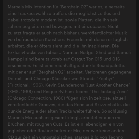
Marcels Mix Intention für "Berghain 02" war es, einerseits
eine Trackauswahl zu treffen, die möglichst zeitlos und
dabei trotzdem modern ist, sowie Platten, die ihn seit
Jahren begleiten und bewegen, mit einzubauen. Nicht
zuletzt fragte er auch nach bisher unveröffentlichter Musik
von befreundeten Künstlern. Freunde, mit denen er täglich
arbeitet, die er öfters sieht und die ihn inspirieren. Die
Exklusivtracks von tobias., Norman Nodge, Shed und Samuli
Kemppi sind bereits vorab auf Ostgut Ton 015 und 016
erschienen. Es ist eine reichhaltige, dunkle Soundpalette,
mit der er auf "Berghain 02" arbeitet. Verlorenen gegangene
Detroit- und Chicago Klassiker wie Strands "Zephyr"
(Frictional, 1996), Kevin Saundersons "Just Another Chance"
(KMS, 1988) und Risqué Rythum Teams "The Jacking Zone"
(Chicago Connection, 1986) fügen sich in zeitlose, aktuell
veröffentlichte Grooves, die das Rohe und Skizzenhafte, die
dunkle Energie der alten Tracks weiterführen. So schlüssig
Marcels Mix auch insgesamt klingt, arbeitet er auch mit
Brüchen, mit roughen Cuts. Es ist ein lebendiger, ein von
jeglicher öder Routine befreiter Mix, der wie keine andere
CD zur Zeit ein unnostalgisches, starkes Bild von Techno