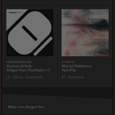
OSTGUTCD50/LP36
O-TON 114
Various Artists
Marcel Dettmann
Ostgut Ton | Fünfzehn + 1
Test-File
LP
·
Album
·
Download
EP
·
Download
Mehr von Ostgut Ton