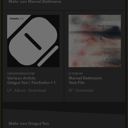
Mehr von Marcel Dettmann
OSTGUTCD50/LP36
O-TON 114
Various Artists
Marcel Dettmann
Ostgut Ton | Fünfzehn + 1
Test-File
LP
·
Album
·
Download
EP
·
Download
Mehr von Ostgut Ton