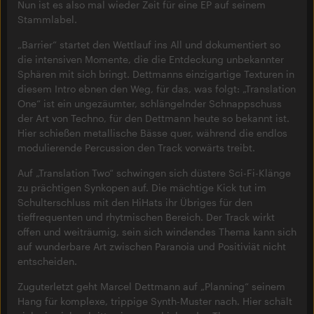
Nun ist es also mal wieder Zeit für eine EP auf seinem
Stammlabel.
„Barrier“ startet den Wettlauf ins All und dokumentiert so
die intensiven Momente, die die Entdeckung unbekannter
Sphären mit sich bringt. Dettmanns einzigartige Texturen in
diesem Intro ebnen den Weg, für das, was folgt: „Translation
One“ ist ein ungezäumter, schlängelnder Schnappschuss
der Art von Techno, für den Dettmann heute so bekannt ist.
Hier schießen metallische Bässe quer, während die endlos
modulierende Percussion den Track vorwärts treibt.
Auf „Translation Two“ schwingen sich düstere Sci-Fi-Klänge
zu prächtigen Synkopen auf. Die mächtige Kick tut im
Schulterschluss mit den HiHats ihr Übriges für den
tieffrequenten und rhytmischen Bereich. Der Track wirkt
offen und weiträumig, sein sich windendes Thema kann sich
auf wunderbare Art zwischen Paranoia und Positiviät nicht
entscheiden.
Zuguterletzt geht Marcel Dettmann auf „Planning“ seinem
Hang für komplexe, trippige Synth-Muster nach. Hier schält