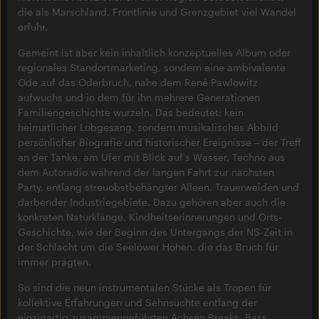
die als Marschland, Frontlinie und Grenzgebiet viel Wandel
erfuhr.
Gemeint ist aber kein inhaltlich konzeptuelles Album oder
regionales Standortmarketing, sondern eine ambivalente
Ode auf das Oderbruch, nahe dem René Pawlowitz
aufwuchs und in dem für ihn mehrere Generationen
Familiengeschichte wurzeln. Das bedeutet: kein
heimatlicher Lobgesang, sondern musikalisches Abbild
persönlicher Biografie und historischer Ereignisse – der Treff
an der Tanke, am Ufer mit Blick auf's Wasser, Techno aus
dem Autoradio während der langen Fahrt zur nächsten
Party, entlang streuobstbehängter Alleen, Trauerweiden und
darbender Industriegebiete. Dazu gehören aber auch die
konkreten Naturklänge, Kindheitserinnerungen und Orts-
Geschichte, wie der Beginn des Untergangs der NS-Zeit in
der Schlacht um die Seelöwer Höhen, die das Bruch für
immer prägten.
So sind die neun instrumentalen Stücke als Tropen für
kollektive Erfahrungen und Sehnsüchte entlang der
einzigartig zusammengeführten Achsen Breaks, Bass,