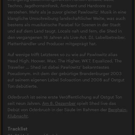
Techno, Jagdhornsinfonik, Ambient und Hardcore zu
verstehen. Mehr als je zuvor gleitet Pawlowitz’ Musik in eine
klangliche Umschreibung landschaftlicher Weite, was auch
bestens als musikalische Parabel für Szenen in der Stadt
und auf dem Land taugt. Locals nah und fern, die Shed in
den vergangenen 16 Jahren als Live-Act, DJ, Labelbetreiber,
Plattenhändler und Producer mitgeprägt hat.
Auf wenige trifft Letzteres so zu wie auf Pawlowitz alias
Head High, Hoover, Wax, The Higher, WK7, Equalized, The
Traveller ... Shed ist dabei Pawlowitz' bekanntestes
Pseudonym, mit dem der gebürtige Brandenburger 2003
auf seinem eigenen Label Soloaction und 2008 auf Ostgut
Ton debütierte.
Oderbruch
ist seine erste Veröffentlichung auf Ostgut Ton
seit neun Jahren.
Am 8. Dezember
spielt Shed live das
Debüt von
Oderbruch
in der Säule im Rahmen der
Berghain-
Klubnacht
.
Tracklist