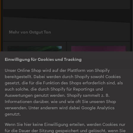
Mehr von Ostgut Ton
Einwilligung für Cookies und Tracking
Unser Online Shop wird auf der Plattform von Shopify
bereitgestellt. Dabei werden durch Shopify sowohl Cookies
gesetzt, die für die Funktion des Shops erforderlich sind, als
auch solche, die durch Shopify für Reportings und
Auswertungen genutzt werden. Shopify sammelt z. B.
Informationen darüber, wie und wie oft Sie unseren Shop
O-TON 131
O-TON 130
verwenden. Unter anderem wird dabei Google Analytics
Justine Perry & Paula Koski
Inox Traxx | Love Letter
genutzt.
| Paired Works
EP
·
Download
·
Limited
Wenn Sie hier keine Einwilligung erteilen, werden Cookies nur
EP
·
Download
Edition
für die Dauer der Sitzung gespeichert und gelöscht, wenn Sie