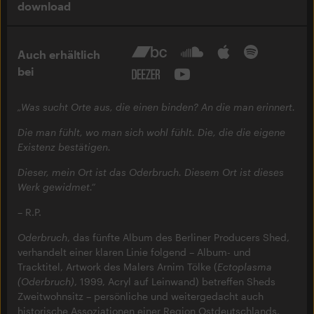
download
Auch erhältlich
bei
„Was sucht Orte aus, die einen binden? An die man erinnert.
Die man fühlt, wo man sich wohl fühlt. Die, die die eigene
Existenz bestätigen.
Dieser, mein Ort ist das Oderbruch. Diesem Ort ist dieses
Werk gewidmet.“
– R.P.
Oderbruch
, das fünfte Album des Berliner Producers Shed,
verhandelt einer klaren Linie folgend – Album- und
Tracktitel, Artwork des Malers Arnim Tölke (
Ectoplasma
(Oderbruch)
, 1999, Acryl auf Leinwand) betreffen Sheds
Zweitwohnsitz – persönliche und weitergedacht auch
historische Assoziationen einer Region Ostdeutschlands,