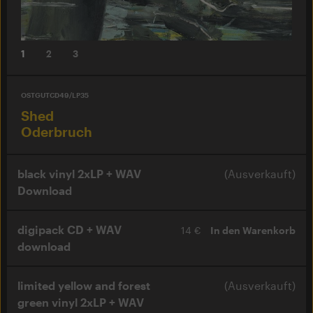
1
2
3
OSTGUTCD49/LP35
Shed
Oderbruch
black vinyl 2xLP + WAV
(Ausverkauft)
Download
digipack CD + WAV
14 €
In den Warenkorb
download
limited yellow and forest
(Ausverkauft)
green vinyl 2xLP + WAV