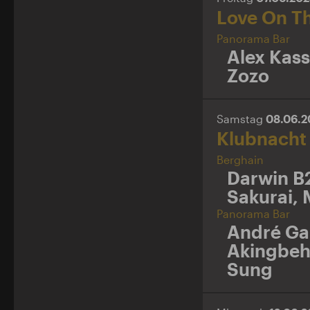
Love On T
Panorama Bar
Alex Kass
Zozo
Samstag
08.06.
Klubnacht
Berghain
Darwin B
Sakurai
,
Panorama Bar
André Gal
Akingbeh
Sung