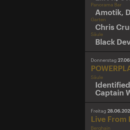
Panorama Bar
Amotik
,
D
Garten
Chris Cru
Säule
Black Dev
Donnerstag
27.0
POWERPL
Säule
Identified
Captain 
Freitag
28.06.20
Live From 
Berghain