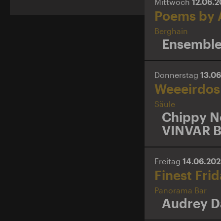
Mittwoch
12.06.
Poems by A
Berghain
Ensemble
Donnerstag
13.0
Weeeirdos
Säule
Chippy N
VINVAR 
Freitag
14.06.20
Finest Fri
Panorama Bar
Audrey D