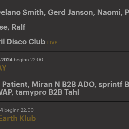
elano Smith
,
Gerd Janson
,
Naomi
,
P
se
,
Ralf
il Disco Club
LIVE
6.2024
beginn 22:00
AY
 Patient
,
Miran N B2B ADO
,
sprintf 
WAP
,
tamypro B2B Tahl
24
beginn 22:00
Earth Klub