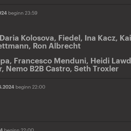
2024
beginn 23:59
Daria Kolosova
,
Fiedel
,
Ina Kacz
,
Kai
ettmann
,
Ron Albrecht
epa
,
Francesco Menduni
,
Heidi Law
r
,
Nemo B2B Castro
,
Seth Troxler
6.2024
beginn 22:00
24
beginn 22:00