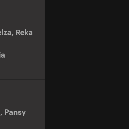
lza
,
Reka
ia
,
Pansy
E