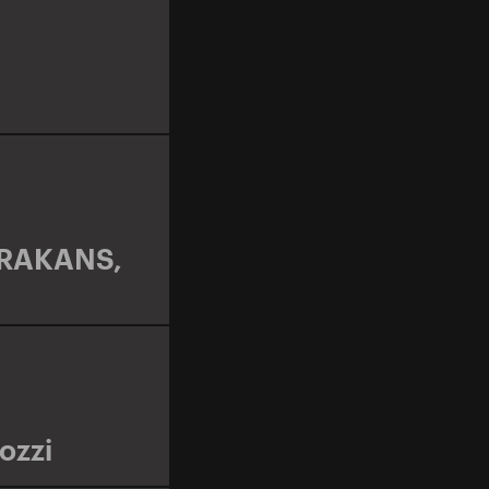
RAKANS
,
ozzi