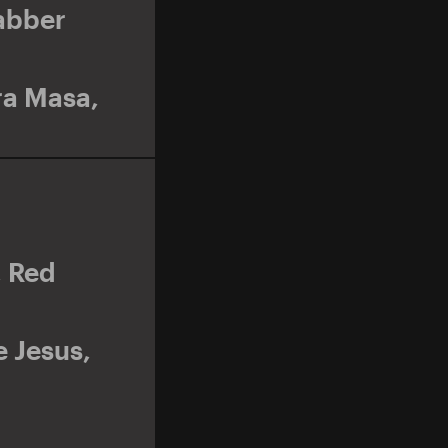
abber
a Masa
,
,
Red
e Jesus
,