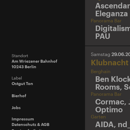
Ascendan
Eleganza
Panorama Bar
Digitalis
PAU
Samstag
29.06.
Standort
Klubnacht
Am Wriezener Bahnhof
10243 Berlin
Berghain
Ben Kloc
Label
Ostgut Ton
Rooms
,
S
Panorama Bar
Bierhof
Cormac
,
Optimo
Jobs
Garten
Impressum
AIDA
,
nd
Datenschutz & AGB