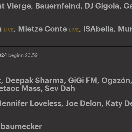
t Vierge
,
Bauernfeind
,
DJ Gigola
,
G
m
,
Mietze Conte
,
ISAbella
,
Mur
LIVE
LIVE
2024
beginn 23:59
k
,
Deepak Sharma
,
GiGi FM
,
Ogazón
etaoc Mass
,
Sev Dah
Jennifer Loveless
,
Joe Delon
,
Katy D
_baumecker