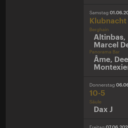
Samstag
01.06.
Klubnacht
Berghain
Altinbas
,
Marcel D
Panorama Bar
Âme
,
De
Montexie
Donnerstag
06.0
10-5
Säule
Dax J
Freitag
07.06.20