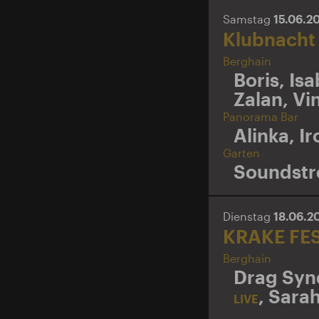
Samstag
15.06.2
Klubnacht
Berghain
Boris
,
Isa
Zalan
,
Vi
Panorama Bar
Alinka
,
Ir
Garten
Soundst
Dienstag
18.06.2
KRAKE FE
Berghain
Drag Sy
,
Sara
LIVE