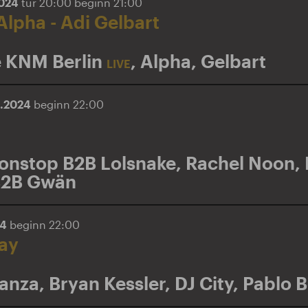
2024
tür 20:00 beginn 21:00
lpha - Adi Gelbart
 KNM Berlin
,
Alpha
,
Gelbart
LIVE
6.2024
beginn 22:00
onstop B2B Lolsnake
,
Rachel Noon
,
B2B Gwän
24
beginn 22:00
day
anza
,
Bryan Kessler
,
DJ City
,
Pablo B