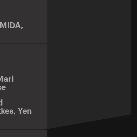
MIDA
,
Mari
se
d
kkes
,
Yen