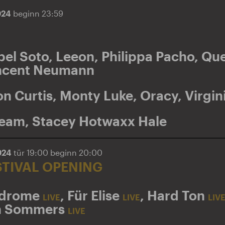
024
beginn 23:59
bel Soto
,
Leeon
,
Philippa Pacho
,
Que
ncent Neumann
on Curtis
,
Monty Luke
,
Oracy
,
Virgin
ream
,
Stacey Hotwaxx Hale
024
tür 19:00 beginn 20:00
STIVAL OPENING
ndrome
,
Für Elise
,
Hard Ton
LIVE
LIVE
LIV
h Sommers
LIVE