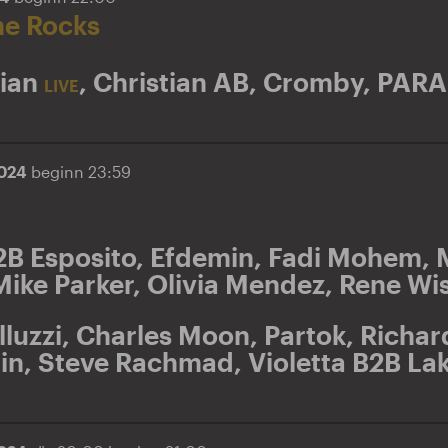
he Rocks
ian
,
Christian AB
,
Cromby
,
PARA
LIVE
2024
beginn 23:59
2B Esposito
,
Efdemin
,
Fadi Mohem
,
Mike Parker
,
Olivia Mendez
,
Rene Wi
luzzi
,
Charles Moon
,
Partok
,
Richar
in
,
Steve Rachmad
,
Violetta B2B La