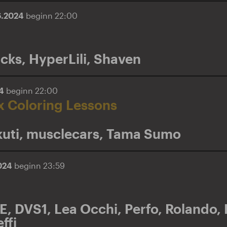
6.2024
beginn 22:00
acks
,
HyperLili
,
Shaven
24
beginn 22:00
x Coloring Lessons
uti
,
musclecars
,
Tama Sumo
2024
beginn 23:59
E
,
DVS1
,
Lea Occhi
,
Perfo
,
Rolando
,
ffi