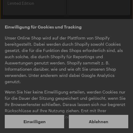
Limited Edition
Einwilligung für Cookies und Tracking
Unser Online Shop wird auf der Plattform von Shopify
bereitgestellt. Dabei werden durch Shopify sowohl Cookies
gesetzt, die für die Funktion des Shops erforderlich sind, als
auch solche, die durch Shopify für Reportings und
Auswertungen genutzt werden. Shopify sammelt z. B.
Informationen darüber, wie und wie oft Sie unseren Shop
verwenden. Unter anderem wird dabei Google Analytics
genutzt.
Wenn Sie hier keine Einwilligung erteilen, werden Cookies nur
für die Dauer der Sitzung gespeichert und gelöscht, wenn Sie
Ihr Browserfenster schließen. Daraus lassen sich nur begrenzt
Rückschlüsse auf Ihre Nutzung ziehen. Erst mit Ihrer
Einwilligung werden Analyse-Cookies auch über die
Einwilligen
Ablehnen
Browsersitzung hinaus gespeichert und ggf. weitere
Informationen zu Ihrem Nutzungsverhalten im Internet durch