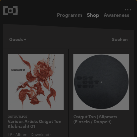
Programm
Shop
Awareness
Goods +
Suchen
Ostgut Ton | Slipmats
OSTGUTLP37
Various Artists Ostgut Ton |
(Einzeln / Doppelt)
Klubnacht 01
LP
·
Album
·
Download
·